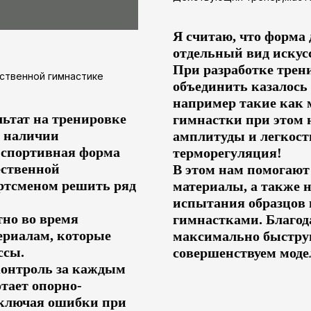
Я считаю, что форма 
отдельный вид искус
При разработке трен
ственной гимнастике
объединить казалось 
например такие как 
ьтат на тренировке
гимнастки при этом 
в наличии
амплитуды и легкост
 спортивная форма
терморегуляция!
ественной
В этом нам помогают
ортсменом решить ряд
материалы, а также 
испытания образцов 
тно во время
гимнастками. Благод
ериалам, которые
максимально быструю
ссы.
совершенствуем моде
контроль за каждым
тает опорно-
сключая ошибки при