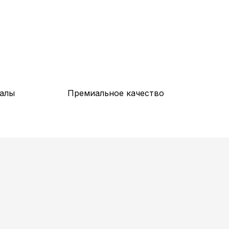
алы
Премиальное качество
G