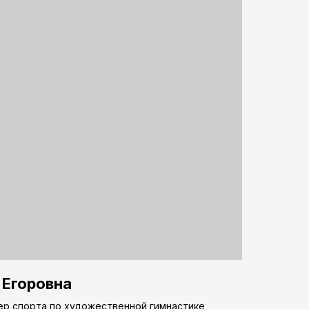
 Егоровна
р спорта по художественной гимнастике