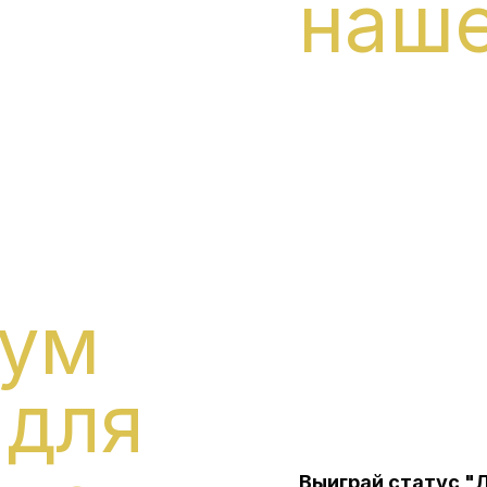
наше
ум
 для
Выиграй статус "Л