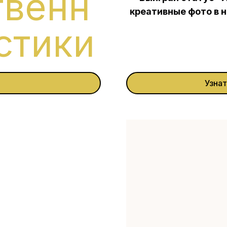
твенн
креативные фото в 
стики
Узна