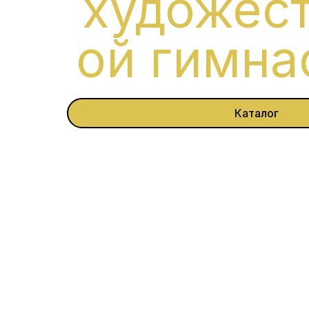
художес
ой гимна
Каталог