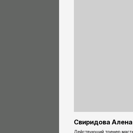
Свиридова Алена
Действующий тренер,масте