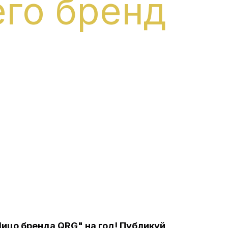
го бренд
ицо бренда QRG" на год! Публикуй